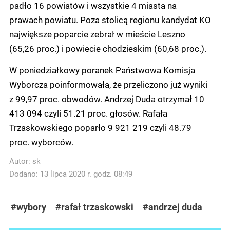
padło 16 powiatów i wszystkie 4 miasta na
prawach powiatu. Poza stolicą regionu kandydat KO
największe poparcie zebrał w mieście Leszno
(65,26 proc.) i powiecie chodzieskim (60,68 proc.).
W poniedziałkowy poranek Państwowa Komisja
Wyborcza poinformowała, że przeliczono już wyniki
z 99,97 proc. obwodów. Andrzej Duda otrzymał 10
413 094 czyli 51.21 proc. głosów. Rafała
Trzaskowskiego poparło 9 921 219 czyli 48.79
proc. wyborców.
Autor:
sk
Dodano: 13 lipca 2020 r. godz. 08:49
#wybory
#rafał trzaskowski
#andrzej duda