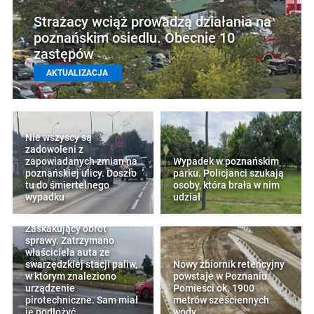
Strażacy wciąż prowadzą działania na
poznańskim osiedlu. Obecnie 10
zastępów
AKTUALIZACJA
Nie wszyscy są
zadowoleni z
zapowiadanych zmian na
Wypadek w poznańskim
poznańskiej ulicy. Doszło
parku. Policjanci szukają
tu do śmiertelnego
osoby, która brała w nim
wypadku
udział
Zaskakujący obrót
sprawy. Zatrzymano
właściciela auta ze
swarzędzkiej stacji paliw,
Nowy zbiornik retencyjny
w którym znaleziono
powstaje w Poznaniu.
urządzenie
Pomieści ok. 1900
pirotechniczne. Sam miał
metrów sześciennych
je podłożyć
wody