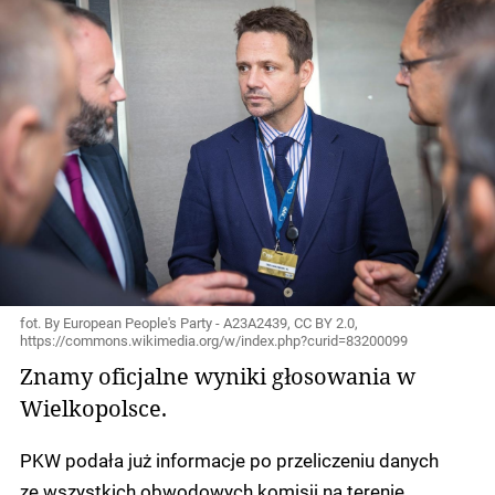
fot. By European People's Party - A23A2439, CC BY 2.0,
https://commons.wikimedia.org/w/index.php?curid=83200099
Znamy oficjalne wyniki głosowania w
Wielkopolsce.
PKW podała już informacje po przeliczeniu danych
ze wszystkich obwodowych komisji na terenie