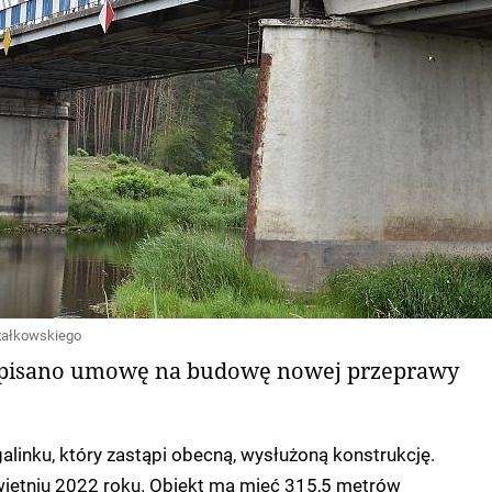
załkowskiego
pisano umowę na budowę nowej przeprawy
linku, który zastąpi obecną, wysłużoną konstrukcję.
ietniu 2022 roku. Obiekt ma mieć 315,5 metrów