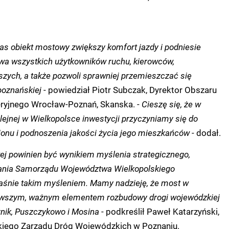
nas obiekt mostowy zwiększy komfort jazdy i podniesie
wa wszystkich użytkowników ruchu, kierowców,
szych, a także pozwoli sprawniej przemieszczać się
poznańskiej
- powiedział Piotr Subczak, Dyrektor Obszaru
ryjnego Wrocław-Poznań, Skanska. -
Cieszę się, że w
lejnej w Wielkopolsce inwestycji przyczyniamy się do
ionu i podnoszenia jakości życia jego mieszkańców
- dodał.
wej powinien być wynikiem myślenia strategicznego,
łania Samorządu Województwa Wielkopolskiego
łaśnie takim myśleniem. Mamy nadzieję, że most w
erwszym, ważnym elementem rozbudowy drogi wojewódzkiej
nik, Puszczykowo i Mosina
- podkreślił Paweł Katarzyński,
kiego Zarządu Dróg Wojewódzkich w Poznaniu.