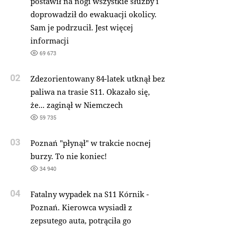
postawił na nogi wszystkie służby i
doprowadził do ewakuacji okolicy.
Sam je podrzucił. Jest więcej
informacji
69 673
02
Zdezorientowany 84-latek utknął bez
paliwa na trasie S11. Okazało się,
że... zaginął w Niemczech
59 735
03
Poznań "płynął" w trakcie nocnej
burzy. To nie koniec!
34 940
04
Fatalny wypadek na S11 Kórnik -
Poznań. Kierowca wysiadł z
zepsutego auta, potrąciła go