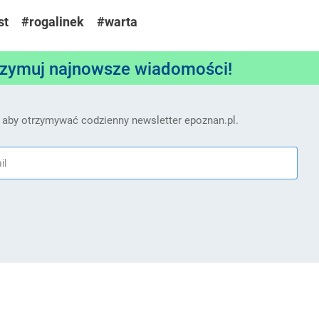
st
#rogalinek
#warta
rzymuj najnowsze wiadomości!
 aby otrzymywać codzienny newsletter epoznan.pl.