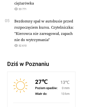
ciężarówka
33 771
05
Bezdomny spał w autobusie przed
rozpoczęciem kursu. Czytelniczka:
"Kierowca nie zareagował, zapach
nie do wytrzymania"
32 610
Dziś w Poznaniu
27℃
13℃
Poziom opadów:
0 mm
Wiatr do:
13 km