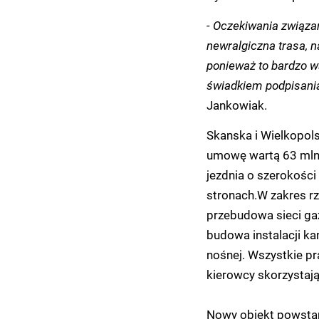
- Oczekiwania związan
newralgiczna trasa, n
ponieważ to bardzo wa
świadkiem podpisani
Jankowiak.
Skanska i Wielkopol
umowę wartą 63 mln 
jezdnia o szerokośc
stronach.W zakres r
przebudowa sieci gaz
budowa instalacji ka
nośnej. Wszystkie pr
kierowcy skorzystają
Nowy obiekt powstan