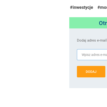
#inwestycje
#mo
Ot
Dodaj adres e-mail
DODAJ