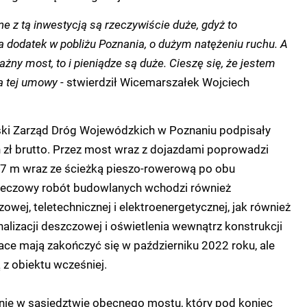
e z tą inwestycją są rzeczywiście duże, gdyż to
a dodatek w pobliżu Poznania, o dużym natężeniu ruchu. A
żny most, to i pieniądze są duże. Cieszę się, że jestem
a tej umowy
- stwierdził Wicemarszałek Wojciech
ski Zarząd Dróg Wojewódzkich w Poznaniu podpisały
zł brutto. Przez most wraz z dojazdami poprowadzi
i 7 m wraz ze ścieżką pieszo-rowerową po obu
zeczowy robót budowlanych wchodzi również
owej, teletechnicznej i elektroenergetycznej, jak również
nalizacji deszczowej i oświetlenia wewnątrz konstrukcji
ace mają zakończyć się w październiku 2022 roku, ale
 z obiektu wcześniej.
ie w sąsiedztwie obecnego mostu, który pod koniec