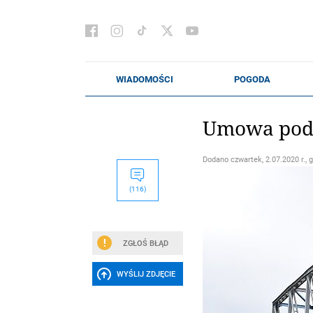
Umowa podp
Dodano
czwartek, 2.07.2020 r., 
(116)
ZGŁOŚ BŁĄD
WYŚLIJ ZDJĘCIE