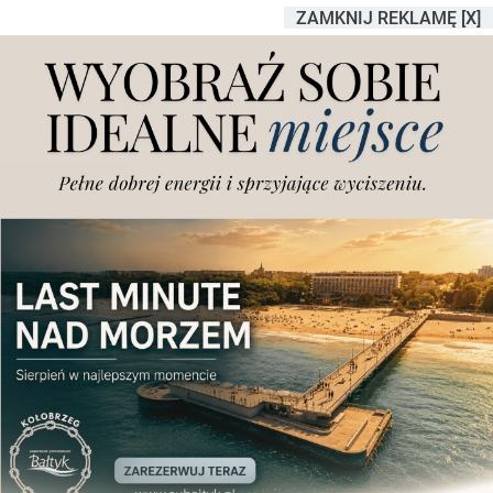
ZAMKNIJ REKLAMĘ [X]
Test&go w kolejnym
wielkopolskim mieście. Do
końca tygodnia chcą
przebadać 1000 osób