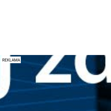
fot. 12. Wielkopolska Brygada Obrony Terytorialnej
ZOBACZ JESZCZE 3 ZDJĘCIA
#koronawirus
#TEST&GO
#region
REKLAMA