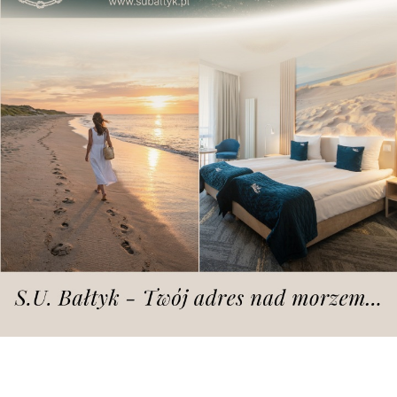
Dodano
środa, 20.05.2020 r., godz. 09.30
fot. 12. Wielkopolska Brygada Obrony Terytorialnej
Mobilny punkt poboru wymazów stanął
od początku tygodnia przed Stadionem
Miejskim w Ostrowie Wielkopolskim.