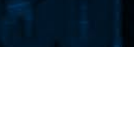
Otrzymuj najnowsze wiadomości!
Dodaj adres e-mail aby otrzymywać codzienny
newsletter epoznan.pl.
DODAJ