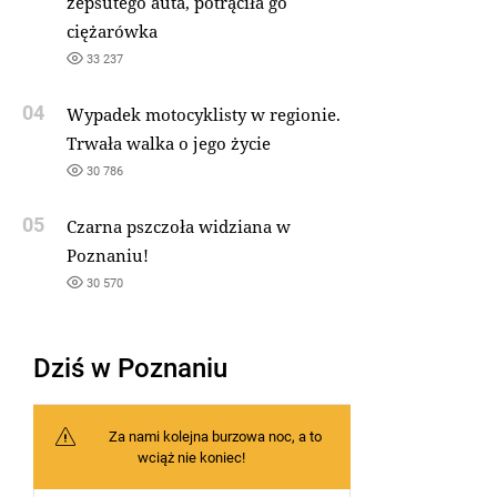
zepsutego auta, potrąciła go
ciężarówka
33 237
04
Wypadek motocyklisty w regionie.
Trwała walka o jego życie
30 786
05
Czarna pszczoła widziana w
Poznaniu!
30 570
Dziś w Poznaniu
Za nami kolejna burzowa noc, a to
wciąż nie koniec!