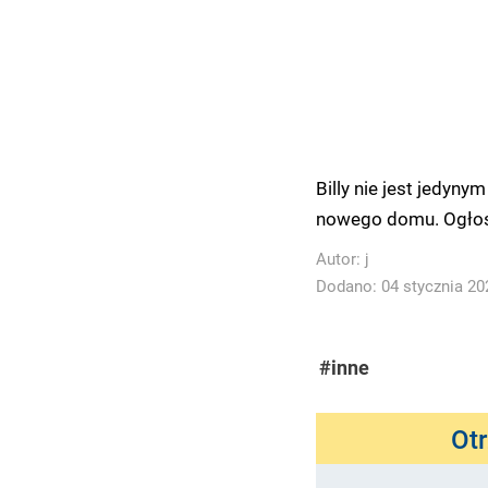
Billy nie jest jedyn
nowego domu. Ogłos
Autor:
j
Dodano: 04 stycznia 202
#inne
Ot