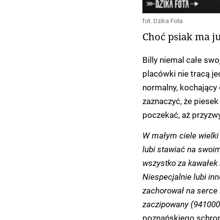
fot. Dzika Fota
Choć psiak ma ju
Billy niemal całe sw
placówki nie tracą je
normalny, kochający 
zaznaczyć, że piesek
poczekać, aż przyzwy
W małym ciele wielki 
lubi stawiać na swoim,
wszystko za kawałek 
Niespecjalnie lubi inn
zachorował na serce i
zaczipowany (941000
poznańskiego schron