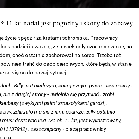
ż 11 lat nadal jest pogodny i skory do zabawy.
oje życie spędził za kratami schroniska. Pracownicy
dnak nadziei i uważają, że piesek cały czas ma szansę, na
dom, choć ostatnio zachorował na serce. Trzeba też
 powinien trafić do osób cierpliwych, które będą w stanie
czai się on do nowej sytuacji.
duch. Billy jest niedużym, energicznym psem. Jest uparty i
 ale z drugiej strony - uwielbia się przytulać i zrobi
kiełbasy (zwykłymi psimi smakołykami gardzi).
e psy, zdarzało mu się z nimi pogryźć. Billy ostatnio
 musi dostawać leki. Ma ok. 11 lat, jest wykastrowany,
012137942) i
zaszczepiony
- piszą pracownicy
iska.