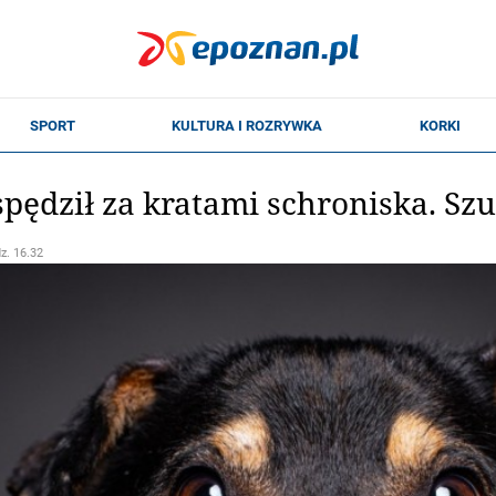
t spędził za kratami schroniska. S
dz. 16.32