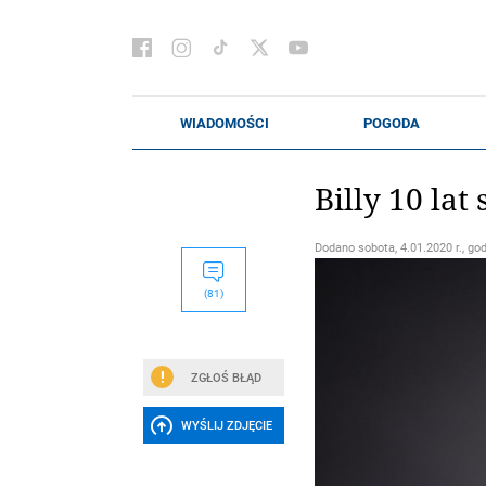
Billy 10 la
Dodano
sobota, 4.01.2020 r., go
(81)
ZGŁOŚ BŁĄD
WYŚLIJ ZDJĘCIE