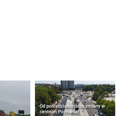
Od poniedziałku duże zmiany w
centrum Poznania!