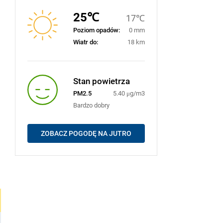
25℃
17℃
Poziom opadów:
0 mm
Wiatr do:
18 km
Stan powietrza
PM2.5
5.40 μg/m3
Bardzo dobry
ZOBACZ POGODĘ NA JUTRO