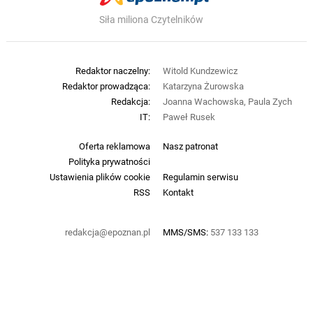
Siła miliona Czytelników
Redaktor naczelny:
Witold Kundzewicz
Redaktor prowadząca:
Katarzyna Żurowska
Redakcja:
Joanna Wachowska, Paula Zych
IT:
Paweł Rusek
Oferta reklamowa
Nasz patronat
Polityka prywatności
Ustawienia plików cookie
Regulamin serwisu
RSS
Kontakt
redakcja@epoznan.pl
MMS/SMS:
537 133 133