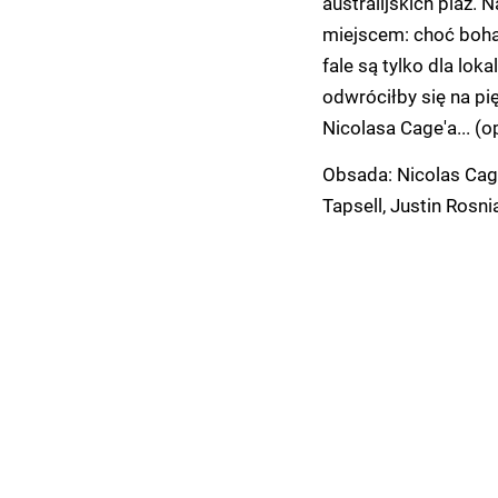
australijskich plaż. 
miejscem: choć bohat
fale są tylko dla lo
odwróciłby się na pię
Nicolasa Cage'a... (o
Obsada: Nicolas Cage
Tapsell, Justin Rosni