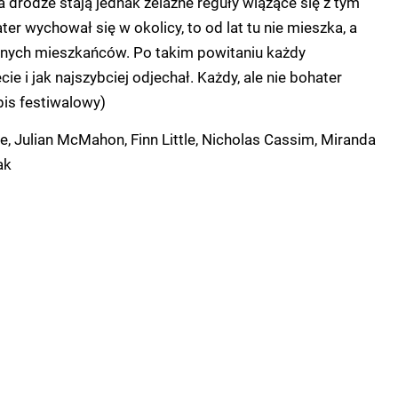
Na drodze stają jednak żelazne reguły wiążące się z tym
er wychował się w okolicy, to od lat tu nie mieszka, a
kalnych mieszkańców. Po takim powitaniu każdy
cie i jak najszybciej odjechał. Każdy, ale nie bohater
pis festiwalowy)
, Julian McMahon, Finn Little, Nicholas Cassim, Miranda
ak