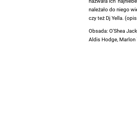
nazwała ich 'najnieb
należało do niego wie
czy też Dj Yella. (op
Obsada: O'Shea Jacks
Aldis Hodge, Marlon Y