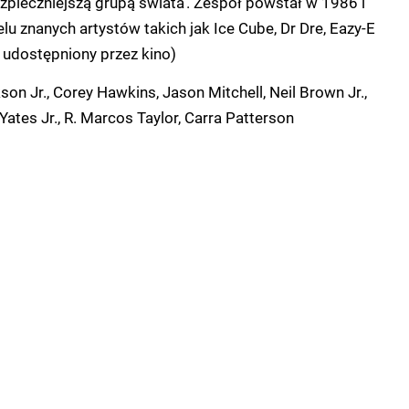
ezpieczniejszą grupą świata'. Zespół powstał w 1986 i
lu znanych artystów takich jak Ice Cube, Dr Dre, Eazy-E
is udostępniony przez kino)
on Jr., Corey Hawkins, Jason Mitchell, Neil Brown Jr.,
ates Jr., R. Marcos Taylor, Carra Patterson