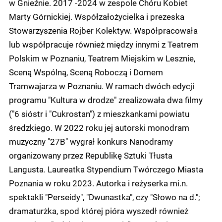
w Gnieźnie. 2017 -2024 w zespole Chóru Kobiet
Marty Górnickiej. Współzałożycielka i prezeska
Stowarzyszenia Rojber Kolektyw. Współpracowała
lub współpracuje również między innymi z Teatrem
Polskim w Poznaniu, Teatrem Miejskim w Lesznie,
Sceną Wspólną, Sceną Roboczą i Domem
Tramwajarza w Poznaniu. W ramach dwóch edycji
programu "Kultura w drodze" zrealizowała dwa filmy
("6 sióstr i "Cukrostan") z mieszkankami powiatu
średzkiego. W 2022 roku jej autorski monodram
muzyczny "27B" wygrał konkurs Nanodramy
organizowany przez Republikę Sztuki Tłusta
Langusta. Laureatka Stypendium Twórczego Miasta
Poznania w roku 2023. Autorka i reżyserka mi.n.
spektakli "Perseidy", "Dwunastka", czy "Słowo na d.";
dramaturżka, spod której pióra wyszedł również