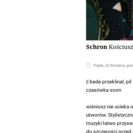
Schron
Kościusz
Piątek, 25 Września, god
|| bede przeklinał, p
czasówka soon
wiśniosz nie ucieka 
utworów. Stylistyczn
muzyki łatwo przyswaj
do szczerości przed 