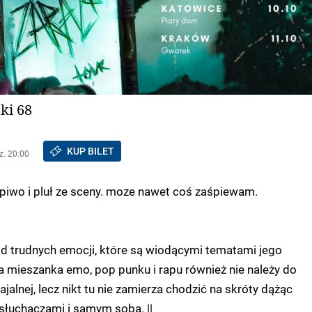
ki 68
KUP BILET
z. 20:00
ił piwo i pluł ze sceny. moze nawet coś zaśpiewam.​
od trudnych emocji, które są wiodącymi tematami jego
a mieszanka emo, pop punku i rapu również nie należy do
alnej, lecz nikt tu nie zamierza chodzić na skróty dążąc
słuchaczami i samym sobą. ||