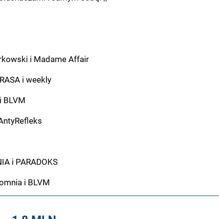
kowski i Madame Affair
RASA i weekly
i BLVM
 AntyRefleks
s
NIA i PARADOKS
somnia i BLVM