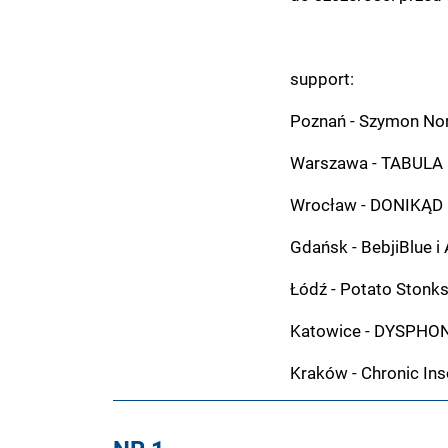
support:
Poznań - Szymon Nor
Warszawa - TABULA 
Wrocław - DONIKĄD 
Gdańsk - BebjiBlue i
Łódź - Potato Stonk
Katowice - DYSPHO
Kraków - Chronic In