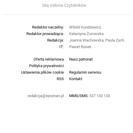
Siła miliona Czytelników
Redaktor naczelny:
Witold Kundzewicz
Redaktor prowadząca:
Katarzyna Żurowska
Redakcja:
Joanna Wachowska, Paula Zych
IT:
Paweł Rusek
Oferta reklamowa
Nasz patronat
Polityka prywatności
Ustawienia plików cookie
Regulamin serwisu
RSS
Kontakt
redakcja@epoznan.pl
MMS/SMS:
537 133 133