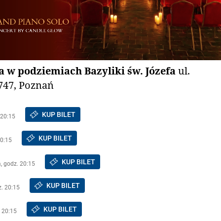
 w podziemiach Bazyliki św. Józefa
ul.
747, Poznań
KUP BILET
 20:15
KUP BILET
20:15
KUP BILET
a, godz. 20:15
KUP BILET
z. 20:15
KUP BILET
. 20:15