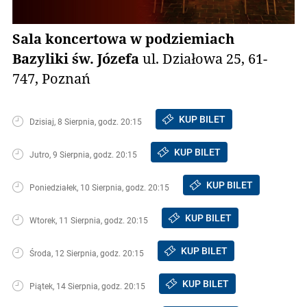
Sala koncertowa w podziemiach
Bazyliki św. Józefa
ul. Działowa 25, 61-
747, Poznań
KUP BILET
Dzisiaj, 8 Sierpnia, godz. 20:15
KUP BILET
Jutro, 9 Sierpnia, godz. 20:15
KUP BILET
Poniedziałek, 10 Sierpnia, godz. 20:15
KUP BILET
Wtorek, 11 Sierpnia, godz. 20:15
KUP BILET
Środa, 12 Sierpnia, godz. 20:15
KUP BILET
Piątek, 14 Sierpnia, godz. 20:15