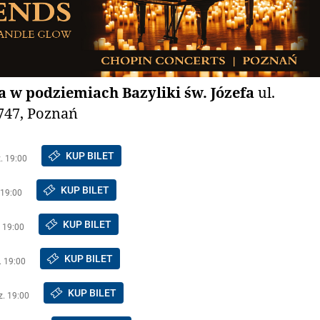
 w podziemiach Bazyliki św. Józefa
ul.
747, Poznań
KUP BILET
z. 19:00
KUP BILET
 19:00
KUP BILET
. 19:00
KUP BILET
. 19:00
KUP BILET
z. 19:00