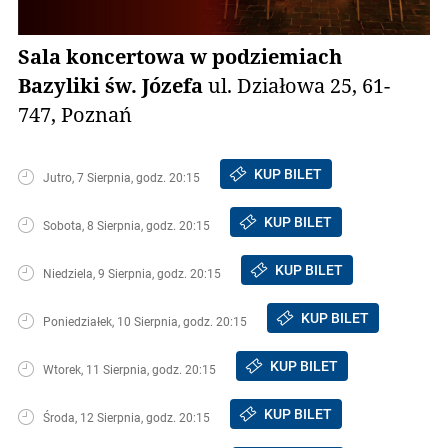
Sala koncertowa w podziemiach
Bazyliki św. Józefa
ul. Działowa 25, 61-
747, Poznań
KUP BILET
Jutro, 7 Sierpnia, godz. 20:15
KUP BILET
Sobota, 8 Sierpnia, godz. 20:15
KUP BILET
Niedziela, 9 Sierpnia, godz. 20:15
KUP BILET
Poniedziałek, 10 Sierpnia, godz. 20:15
KUP BILET
Wtorek, 11 Sierpnia, godz. 20:15
KUP BILET
Środa, 12 Sierpnia, godz. 20:15