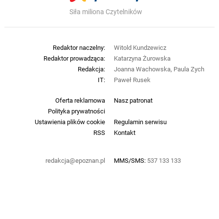
Siła miliona Czytelników
Redaktor naczelny:
Witold Kundzewicz
Redaktor prowadząca:
Katarzyna Żurowska
Redakcja:
Joanna Wachowska, Paula Zych
IT:
Paweł Rusek
Oferta reklamowa
Nasz patronat
Polityka prywatności
Ustawienia plików cookie
Regulamin serwisu
RSS
Kontakt
redakcja@epoznan.pl
MMS/SMS:
537 133 133