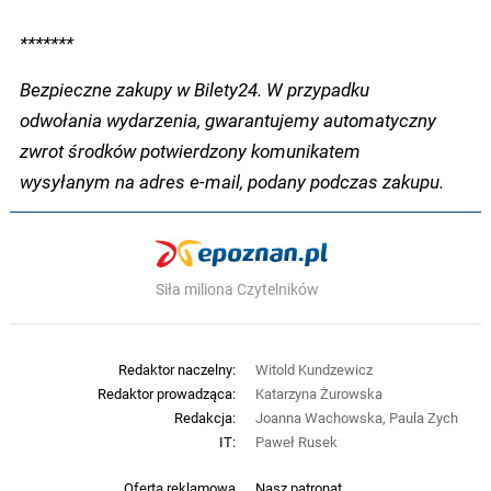
*******
Bezpieczne zakupy w Bilety24. W przypadku
odwołania wydarzenia, gwarantujemy automatyczny
zwrot środków potwierdzony komunikatem
wysyłanym na adres e-mail, podany podczas zakupu.
Siła miliona Czytelników
Redaktor naczelny:
Witold Kundzewicz
Redaktor prowadząca:
Katarzyna Żurowska
Redakcja:
Joanna Wachowska, Paula Zych
IT:
Paweł Rusek
Oferta reklamowa
Nasz patronat