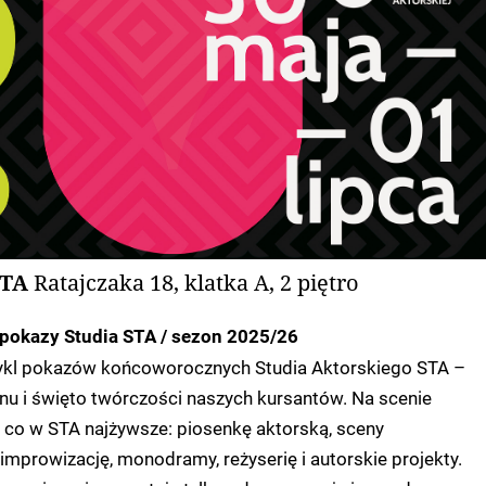
STA
Ratajczaka 18, klatka A, 2 piętro
okazy Studia STA / sezon 2025/26
 cykl pokazów końcoworocznych Studia Aktorskiego STA –
 i święto twórczości naszych kursantów. Na scenie
 co w STA najżywsze: piosenkę aktorską, sceny
 improwizację, monodramy, reżyserię i autorskie projekty.