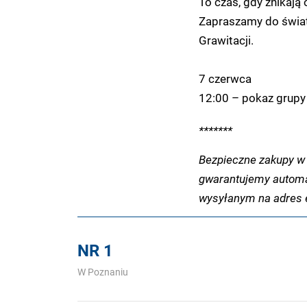
To czas, gdy znikają 
Zapraszamy do świat
Grawitacji.
7 czerwca
12:00 – pokaz grupy 
*******
Bezpieczne zakupy w 
gwarantujemy automa
wysyłanym na adres e
NR 1
W Poznaniu