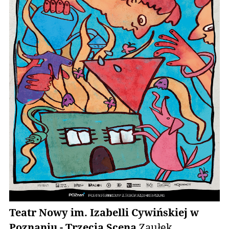
Teatr Nowy im. Izabelli Cywińskiej w
Poznaniu - Trzecia Scena
Zaułek