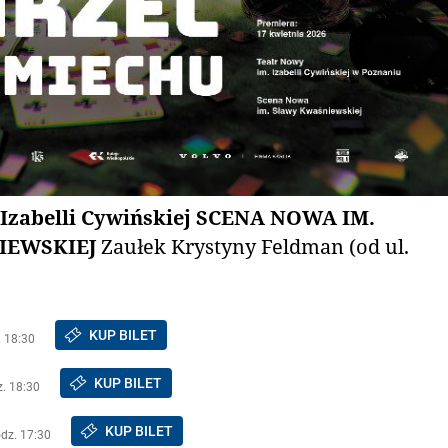
 Izabelli Cywińskiej SCENA NOWA IM.
IEWSKIEJ
Zaułek Krystyny Feldman (od ul.
KUP BILET
. 18:30
KUP BILET
z. 18:30
KUP BILET
odz. 17:30