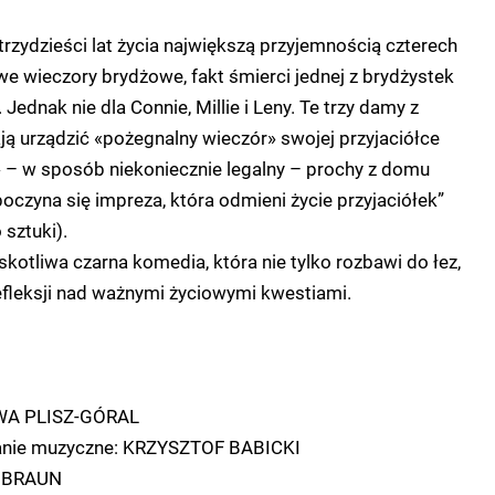
 trzydzieści lat życia największą przyjemnością czterech
e wieczory brydżowe, fakt śmierci jednej z brydżystek
Jednak nie dla Connie, Millie i Leny. Te trzy damy z
ą urządzić «pożegnalny wieczór» swojej przyjaciółce
 – w sposób niekoniecznie legalny – prochy z domu
czyna się impreza, która odmieni życie przyjaciółek”
sztuki).
otliwa czarna komedia, która nie tylko rozbawi do łez,
refleksji nad ważnymi życiowymi kwestiami.
WA PLISZ-GÓRAL
wanie muzyczne: KRZYSZTOF BABICKI
K BRAUN