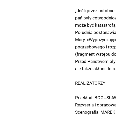
„Jeśli przez ostatnie
pań były cotygodniow
może być katastrofą. 
Południa postanawiaj
Mary. «Wypożyczają»
pogrzebowego i rozpo
(fragment wstępu do 
Przed Państwem błysk
ale także skłoni do 
REALIZATORZY
Przekład: BOGUSŁA
Reżyseria i opraco
Scenografia: MARE