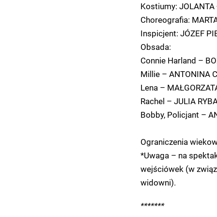
Kostiumy: JOLANT
Choreografia: MAR
Inspicjent: JÓZEF 
Obsada:
Connie Harland – 
Millie – ANTONINA
Lena – MAŁGORZAT
Rachel – JULIA RY
Bobby, Policjant –
Ograniczenia wiekow
*Uwaga – na spektak
wejściówek (w związk
widowni).
*******