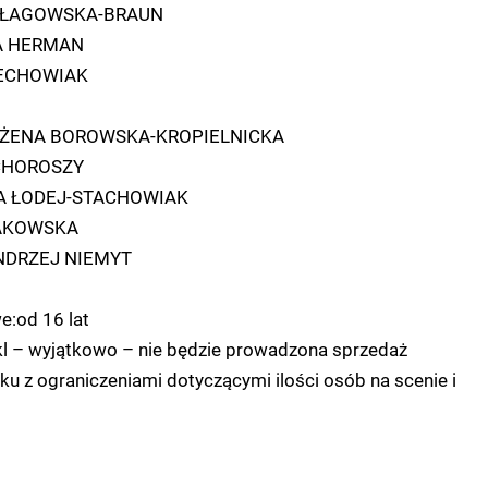
A ŁAGOWSKA-BRAUN
TA HERMAN
PIECHOWIAK
BOŻENA BOROWSKA-KROPIELNICKA
 CHOROSZY
A ŁODEJ-STACHOWIAK
BAKOWSKA
 ANDRZEJ NIEMYT
e:od 16 lat
l – wyjątkowo – nie będzie prowadzona sprzedaż
u z ograniczeniami dotyczącymi ilości osób na scenie i