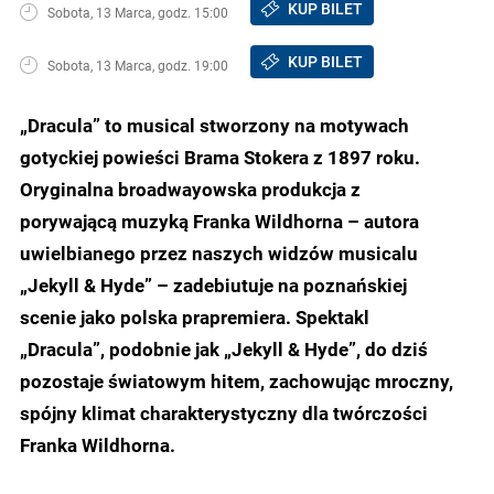
KUP BILET
Sobota, 13 Marca, godz. 15:00
KUP BILET
Sobota, 13 Marca, godz. 19:00
„Dracula” to musical stworzony na motywach
gotyckiej powieści Brama Stokera z 1897 roku.
Oryginalna broadwayowska produkcja z
porywającą muzyką Franka Wildhorna – autora
uwielbianego przez naszych widzów musicalu
„Jekyll & Hyde” – zadebiutuje na poznańskiej
scenie jako polska prapremiera. Spektakl
„Dracula”, podobnie jak „Jekyll & Hyde”, do dziś
pozostaje światowym hitem, zachowując mroczny,
spójny klimat charakterystyczny dla twórczości
Franka Wildhorna.