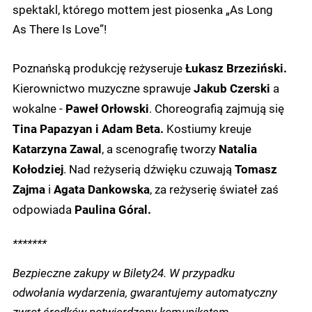
spektakl, którego mottem jest piosenka „As Long
As There Is Love”!
Poznańską produkcję reżyseruje
Łukasz Brzeziński.
Kierownictwo muzyczne sprawuje
a
Jakub Czerski
wokalne -
. Choreografią zajmują się
Paweł Orłowski
Kostiumy kreuje
Tina Papazyan i Adam Beta.
, a scenografię tworzy
Katarzyna Zawal
Natalia
. Nad reżyserią dźwięku czuwają
Kołodziej
Tomasz
i
, za reżyserię świateł zaś
Zajma
Agata Dankowska
odpowiada
Paulina Góral.
*******
Bezpieczne zakupy w Bilety24. W przypadku
odwołania wydarzenia, gwarantujemy automatyczny
zwrot środków potwierdzony komunikatem