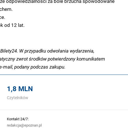
erze odpowiedzialności za bóle brzucha spowodowane
chem.
ce.
 od 12 lat.
Bilety24. W przypadku odwołania wydarzenia,
tyczny zwrot środków potwierdzony komunikatem
-mail, podany podczas zakupu.
1,8 MLN
Czytelników
Kontakt 24/7:
redakcja@epoznan.pl