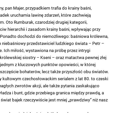
ny, pan Majer, przypadkiem trafia do krainy baśni,
adek uruchamia lawinę zdarzeń, które zachwieją
. Oto Rumburak, czarodziej drugiej kategorii,
ciw hierarchii i zasadom krainy baśni, wpływając przy
i. Ponadto dochodzi do niemożliwego: baśniowa królewna,
m niebaśniowy przedstawiciel ludzkiego świata – Petr –
e. Ich miłość, wystawiona na próbę przez intrygi
rólewskiej siostry – Kseni – oraz matactwa pewnej złej
ę jednym z kluczowych punktów opowieści, w której
o szczęście bohaterów, lecz także przyszłość obu światów.
y kultowym czechosłowackim serialem z lat 80. to czeski
nagłych zwrotów akcji, ale także pytania zaskakująco
władza i bunt, gdzie przebiega granica między prawdą, a
 świat bajek rzeczywiście jest mniej „prawdziwy” niż nasz