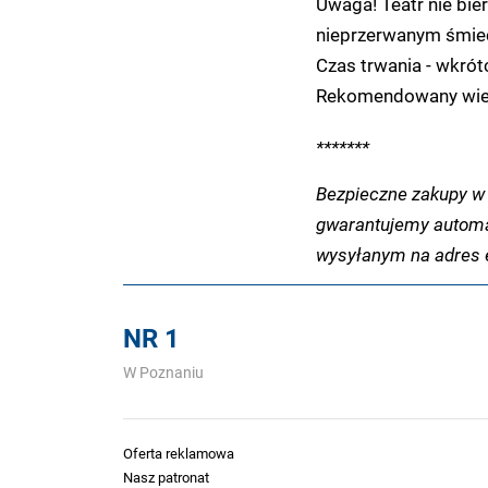
Uwaga! Teatr nie bi
nieprzerwanym śmie
Czas trwania - wkrót
Rekomendowany wiek
*******
Bezpieczne zakupy w 
gwarantujemy automa
wysyłanym na adres e
NR 1
W Poznaniu
Oferta reklamowa
Nasz patronat