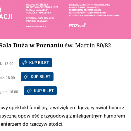
 Sala Duża w Poznaniu
św. Marcin 80/82
KUP BILET
dz. 18:00
KUP BILET
odz. 18:00
KUP BILET
 godz. 18:00
wy spektakl familijny, z wdziękiem łączący świat baśni z
klasyczną opowieść przygodową z inteligentnym humorem
entarzem do rzeczywistości.