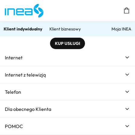
Prz
Klient indywidualny
Klient biznesowy
Moja INEA
KUP USŁUGI
Home
Internet światłowodowy - Pół roku za FREE od INEA
Internet światłowodowy - P
Internet
Internet światłowodowy -
Internet z telewizją
Pół roku za FREE
Telefon
Dla obecnego Klienta
POMOC
300 Mb/s