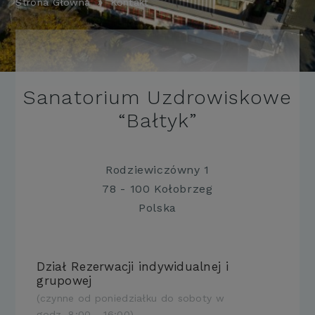
Strona Główna
Kontakt
Sanatorium Uzdrowiskowe
“Bałtyk”
Rodziewiczówny 1
78 - 100 Kołobrzeg
Polska
Dział Rezerwacji indywidualnej i
grupowej
(czynne od poniedziałku do soboty w
godz. 8:00 - 16:00)