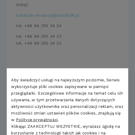
dobę)
subaltyk.recepcja@subaltyk.pl
tel.
+48 94 355 34 34
tel.
+48 94 355 34 33
t
el.
+48 94 355 34 32
Baza zabiegowa SU Bałtyk
Aby świadczyć usługi na najwyższym poziomie, Serwis
recepcja.bazazabiegowa@subaltyk.pl
wykorzystuje pliki cookies zapisywane w pamięci
tel.
+48 94 355 34 68
przeglądarki. Szczegółowe informacje na temat celu ich
używania, w tym przetwarzania danych dotyczących
tel. 519 538 347 Recepcja Bazy
aktywności użytkownika oraz personalizacji reklam, oraz
Zabiegowej
możliwość zmian ustawień plików cookies, znajdują się
w
Polityce prywatności
.
Klikając ZAAKCEPTUJ WSZYSTKIE, wyrażasz zgodę na
Infolinia
korzystanie z technologii takich jak cookies i na