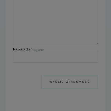
Newsletter
* Pola wymagane
WYŚLIJ WIADOMOŚĆ